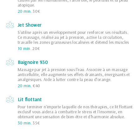
causés par les rhumatismes, l’arthrose, le psoriasis et la peau
atopique.
20 min.
30€
Jet Shower
S'utilise après un enveloppement pour renforcer ses résultats.
Ce massage, réalisé au jet à pression, active la circulation,
travaille les zones graisseuses localisées et détend les muscles
10 min.
20€
Baignoire 930
Massage par jet à pression sous l’eau. Associée à un massage
anticellulite, elle augmente ses effets drainants, énergisants et
analgésiques. Aide à lutter contre la peau d’orange.
20 min.
€40
Lit flottant
Pour terminer n'importe laquelle de nos thérapies, ce lit flottant
exclusif vous aidera à combattre le stress et l'insomnie, en
obtenant une sensation de bien-être et d'harmonie absolue.
30 min.
35€