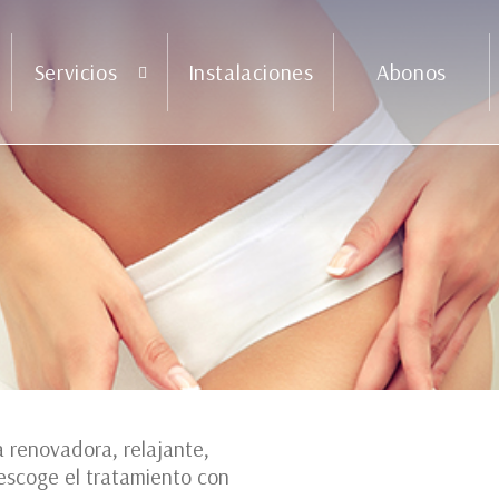
Servicios
Instalaciones
Abonos
Hidroterapia
Rituales
Masajes
Tratamientos
Programas
a renovadora, relajante,
 escoge el tratamiento con