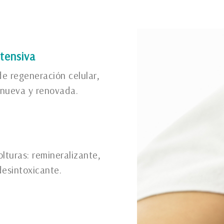
ntensiva
de regeneración celular,
l nueva y renovada.
lturas: remineralizante,
desintoxicante.